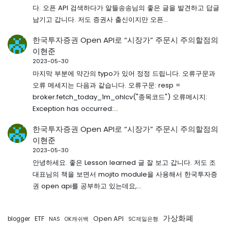
다. 오픈 API 검색하다가 알뜰송송님의 좋은 글을 발견하고 답글
남기고 갑니다. 저도 증권사 출신이지만 오픈…
한국투자증권 Open API로 “시장가” 주문시 주의할점
의
이현준
2023-05-30
마지막 부분에 약간의 typo가 있어 정정 드립니다. 오류구문과
오류 메세지는 다음과 같습니다. 오류구문: resp =
broker.fetch_today_1m_ohlcv("종목코드") 오류메시지:
Exception has occurred:…
한국투자증권 Open API로 “시장가” 주문시 주의할점
의
이현준
2023-05-30
안녕하세요. 좋은 Lesson learned 글 잘 보고 갑니다. 저도 조
대표님의 책을 보면서 mojito module을 사용해서 한국투자증
권 open api를 공부하고 있는데요,…
가상화폐
ETF
Open API
blogger
NAS
OK캐쉬백
SC제일은행