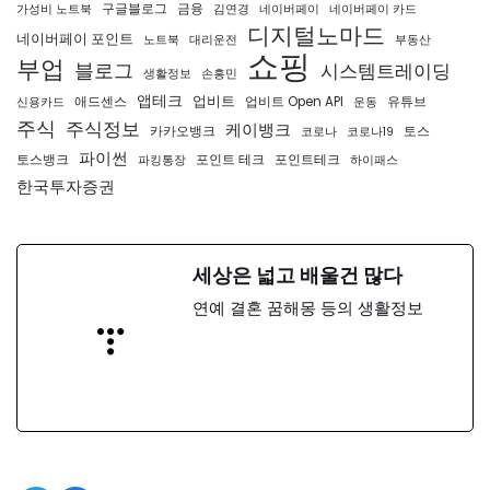
구글블로그
금융
가성비 노트북
김연경
네이버페이
네이버페이 카드
디지털노마드
네이버페이 포인트
노트북
대리운전
부동산
쇼핑
부업
블로그
시스템트레이딩
생활정보
손흥민
앱테크
업비트
애드센스
업비트 Open API
유튜브
신용카드
운동
주식
주식정보
케이뱅크
카카오뱅크
토스
코로나
코로나19
파이썬
토스뱅크
포인트 테크
포인트테크
파킹통장
하이패스
한국투자증권
세상은 넓고 배울건 많다
연예 결혼 꿈해몽 등의 생활정보