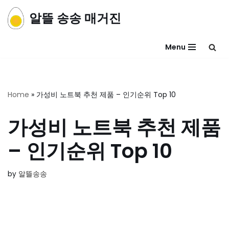
알뜰 송송 매거진
콘
텐
Menu
츠
로
건
너
Home
»
가성비 노트북 추천 제품 – 인기순위 Top 10
뛰
기
가성비 노트북 추천 제품
– 인기순위 Top 10
by
알뜰송송