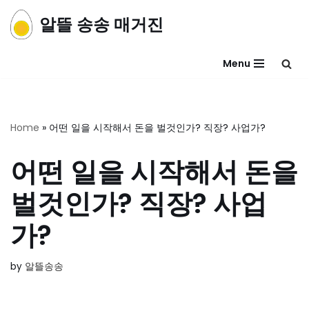
알뜰 송송 매거진
콘
텐
Menu
츠
로
건
너
Home
»
어떤 일을 시작해서 돈을 벌것인가? 직장? 사업가?
뛰
기
어떤 일을 시작해서 돈을
벌것인가? 직장? 사업
가?
by
알뜰송송