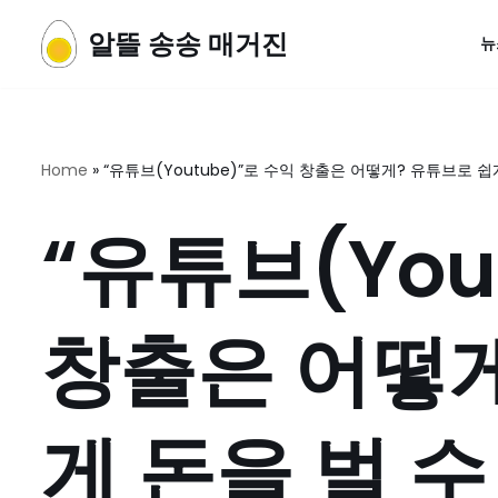
알뜰 송송 매거진
뉴
콘
텐
츠
로
Home
»
“유튜브(Youtube)”로 수익 창출은 어떻게? 유튜브로 쉽
건
너
“유튜브(You
뛰
기
창출은 어떻게
게 돈을 벌 수