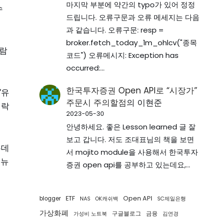
마지막 부분에 약간의 typo가 있어 정정
수
드립니다. 오류구문과 오류 메세지는 다음
과 같습니다. 오류구문: resp =
broker.fetch_today_1m_ohlcv("종목
사람
코드") 오류메시지: Exception has
occurred:…
한국투자증권 Open API로 “시장가”
“유
주문시 주의할점
의
이현준
벼락
2023-05-30
안녕하세요. 좋은 Lesson learned 글 잘
보고 갑니다. 저도 조대표님의 책을 보면
는데
서 mojito module을 사용해서 한국투자
 뉴
증권 open api를 공부하고 있는데요,…
ETF
Open API
blogger
NAS
OK캐쉬백
SC제일은행
가상화폐
구글블로그
금융
가성비 노트북
김연경