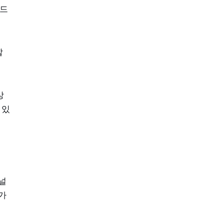
 드
할
상
 있
널
가