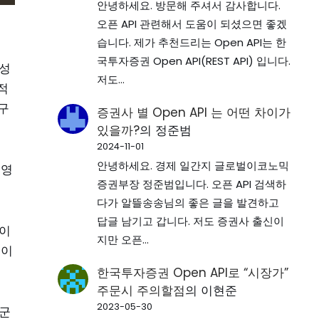
안녕하세요. 방문해 주셔서 감사합니다.
오픈 API 관련해서 도움이 되셨으면 좋겠
습니다. 제가 추천드리는 Open API는 한
국투자증권 Open API(REST API) 입니다.
능성
저도…
적
구
증권사 별 Open API 는 어떤 차이가
있을까?
의
정준범
2024-11-01
안녕하세요. 경제 일간지 글로벌이코노믹
동영
증권부장 정준범입니다. 오픈 API 검색하
다가 알뜰송송님의 좋은 글을 발견하고
답글 남기고 갑니다. 저도 증권사 출신이
 이
지만 오픈…
 이
한국투자증권 Open API로 “시장가”
주문시 주의할점
의
이현준
2023-05-30
누군