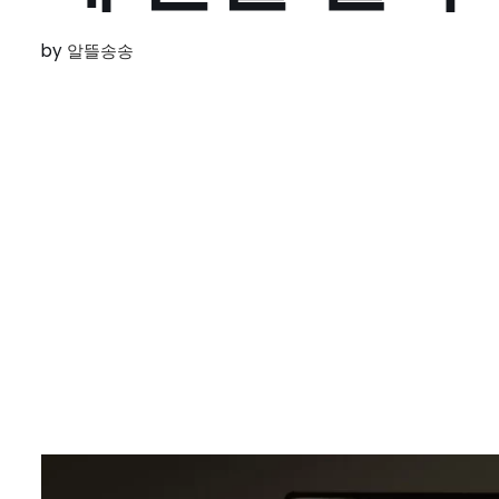
by
알뜰송송