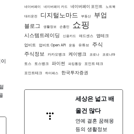
네이버페이 포인트
네이버페이
네이버페이 카드
노트북
부업
디지털노마드
대리운전
부동산
쇼핑
블로그
생활정보
손흥민
시스템트레이딩
앱테크
애드센스
신용카드
주식
업비트
업비트 Open API
유튜브
운동
주식정보
케이뱅크
카카오뱅크
코로나
코로나19
업이
파이썬
토스
토스뱅크
포인트 테크
파킹통장
한국투자증권
포인트테크
하이패스
털
을
세상은 넓고 배
울건 많다
연예 결혼 꿈해몽
등의 생활정보