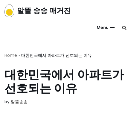
알뜰 송송 매거진
콘
텐
Menu
츠
로
건
너
Home
»
대한민국에서 아파트가 선호되는 이유
뛰
기
대한민국에서 아파트가
선호되는 이유
by
알뜰송송