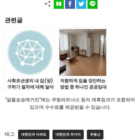
관련글
사회초년생의 내 집(방)
저렴하게 집을 장만하는
구하기 절차에 대해 알아
방법 중 하나인 공공임대
보자 | 월세 전세
거주후 분양받기(with
"알뜰송송매거진"에는 쿠팡파트너스 등의 제휴링크가 포함되어
내 경험담 수록)
있으며 수수료를 제공받을 수 있습니다.
태그:
대한민국 아파트
대한민국 주거지
부동산