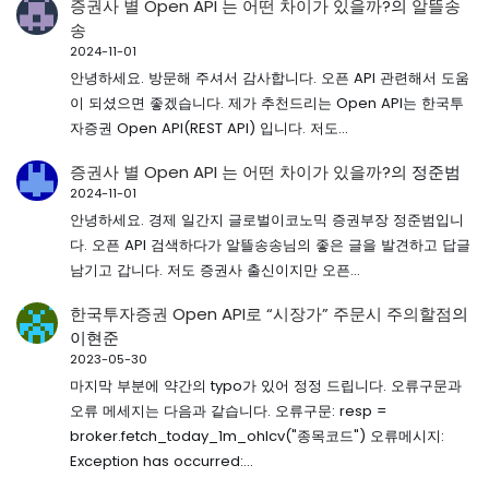
증권사 별 Open API 는 어떤 차이가 있을까?
의
알뜰송
송
2024-11-01
안녕하세요. 방문해 주셔서 감사합니다. 오픈 API 관련해서 도움
이 되셨으면 좋겠습니다. 제가 추천드리는 Open API는 한국투
자증권 Open API(REST API) 입니다. 저도…
증권사 별 Open API 는 어떤 차이가 있을까?
의
정준범
2024-11-01
안녕하세요. 경제 일간지 글로벌이코노믹 증권부장 정준범입니
다. 오픈 API 검색하다가 알뜰송송님의 좋은 글을 발견하고 답글
남기고 갑니다. 저도 증권사 출신이지만 오픈…
한국투자증권 Open API로 “시장가” 주문시 주의할점
의
이현준
2023-05-30
마지막 부분에 약간의 typo가 있어 정정 드립니다. 오류구문과
오류 메세지는 다음과 같습니다. 오류구문: resp =
broker.fetch_today_1m_ohlcv("종목코드") 오류메시지:
Exception has occurred:…