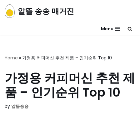
알뜰 송송 매거진
콘
텐
Menu
츠
로
건
너
Home
»
가정용 커피머신 추천 제품 – 인기순위 Top 10
뛰
기
가정용 커피머신 추천 제
품 – 인기순위 Top 10
by
알뜰송송