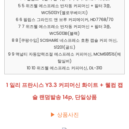
5
5 위즈웰 에스프레소 반자동 커피머신 + 필터 3종,
WC5013Y(옐로우베이지)
6
6 필립스 그라인드 앤 브루 커피메이커, HD7768/70
7
7 위즈웰 에스프레소 반자동 커피머신 + 필터 3종,
WC5013B(블랙)
8
8 [쿠팡수입] SCISHARE 네스프레소 호환 캡슐 커피 머신,
S1201(골드)
9
9 맥널티 자동압력조절 에스프레소 커피머신, MCM6851S(메
탈실버)
10
10 위즈웰 에스프레소 커피머신, DL-310
1 일리 프란시스 Y3.3 커피머신 화이트 + 웰컴 캡
슐 랜덤발송 14p, 단일상품
▶ 상품사진