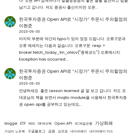
다. 오픈 API 검색하다가 알뜰송송님의 좋은 글을 발견하고 답글
남기고 갑니다. 저도 증권사 출신이지만 오픈…
한국투자증권 Open API로 “시장가” 주문시 주의할점
의
이현준
2023-05-30
마지막 부분에 약간의 typo가 있어 정정 드립니다. 오류구문과
오류 메세지는 다음과 같습니다. 오류구문: resp =
broker.fetch_today_1m_ohlcv("종목코드") 오류메시지:
Exception has occurred:…
한국투자증권 Open API로 “시장가” 주문시 주의할점
의
이현준
2023-05-30
안녕하세요. 좋은 Lesson learned 글 잘 보고 갑니다. 저도 조
대표님의 책을 보면서 mojito module을 사용해서 한국투자증
권 open api를 공부하고 있는데요,…
가상화폐
ETF
Open API
blogger
NAS
OK캐쉬백
SC제일은행
구글블로그
금융
가성비 노트북
김연경
네이버페이
네이버페이 카드