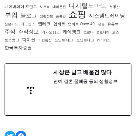
디지털노마드
네이버페이 포인트
노트북
대리운전
부동산
쇼핑
부업
블로그
시스템트레이딩
생활정보
손흥민
앱테크
업비트
애드센스
업비트 Open API
유튜브
신용카드
운동
주식
주식정보
케이뱅크
카카오뱅크
토스
코로나
코로나19
파이썬
토스뱅크
포인트 테크
포인트테크
파킹통장
하이패스
한국투자증권
세상은 넓고 배울건 많다
연예 결혼 꿈해몽 등의 생활정보