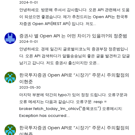
2024-11-01
안녕하세요. 방문해 주셔서 감사합니다. 오픈 API 관련해서 도움
이 되셨으면 좋겠습니다. 제가 추천드리는 Open API는 한국투
자증권 Open API(REST API) 입니다. 저도…
증권사 별 Open API 는 어떤 차이가 있을까?
의
정준범
2024-11-01
안녕하세요. 경제 일간지 글로벌이코노믹 증권부장 정준범입니
다. 오픈 API 검색하다가 알뜰송송님의 좋은 글을 발견하고 답글
남기고 갑니다. 저도 증권사 출신이지만 오픈…
한국투자증권 Open API로 “시장가” 주문시 주의할점
의
이현준
2023-05-30
마지막 부분에 약간의 typo가 있어 정정 드립니다. 오류구문과
오류 메세지는 다음과 같습니다. 오류구문: resp =
broker.fetch_today_1m_ohlcv("종목코드") 오류메시지:
Exception has occurred:…
한국투자증권 Open API로 “시장가” 주문시 주의할점
의
이현준