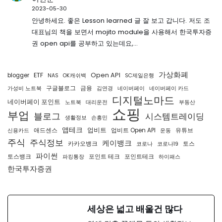
2023-05-30
안녕하세요. 좋은 Lesson learned 글 잘 보고 갑니다. 저도 조
대표님의 책을 보면서 mojito module을 사용해서 한국투자증
권 open api를 공부하고 있는데요,…
가상화폐
ETF
Open API
blogger
NAS
OK캐쉬백
SC제일은행
구글블로그
금융
가성비 노트북
김연경
네이버페이
네이버페이 카드
디지털노마드
네이버페이 포인트
노트북
대리운전
부동산
쇼핑
부업
블로그
시스템트레이딩
생활정보
손흥민
앱테크
업비트
애드센스
업비트 Open API
유튜브
신용카드
운동
주식
주식정보
케이뱅크
카카오뱅크
토스
코로나
코로나19
파이썬
토스뱅크
포인트 테크
포인트테크
파킹통장
하이패스
한국투자증권
세상은 넓고 배울건 많다