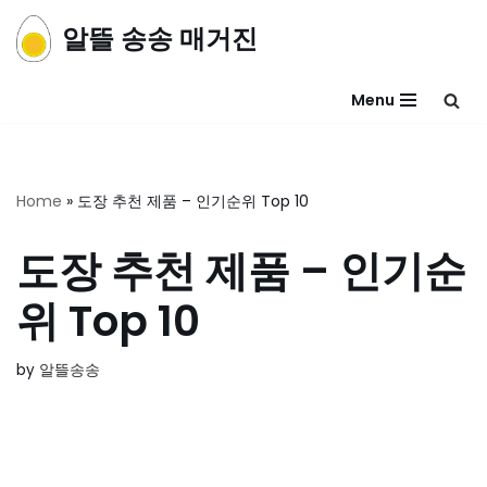
알뜰 송송 매거진
콘
텐
Menu
츠
로
건
너
Home
»
도장 추천 제품 – 인기순위 Top 10
뛰
기
도장 추천 제품 – 인기순
위 Top 10
by
알뜰송송