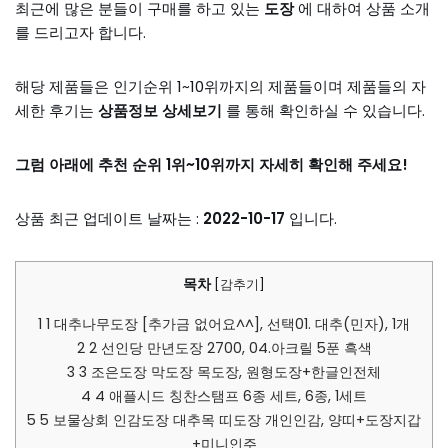
최근에 많은 분들이 구매를 하고 있는
도장
에 대하여 상품 소개
를 드리고자 합니다.
해당 제품들은 인기순위 1~10위까지의 제품들이며 제품들의 자
세한 후기는
상품정보 상세보기
를 통해 확인하실 수 있습니다.
그럼 아래에 추천 순위 1위~10위까지 자세히 확인해 주세요!
상품 최근 업데이트 날짜는 :
2022-10-17
입니다.
목차
[
감추기
]
1
1 대추나무도장 [추가금 없어요^^], 선택01. 대추(민자), 1개
2
2 선인당 만년도장 2700, 04.아크릴 5푼 흑색
3
3 조은도장 막도장 목도장, 원형도장+한글인전체
4
4 애플시드 칭찬스탬프 6종 세트, 6종, 1세트
5
5 보물상회 인감도장 대추목 띠도장 개인인감, 양띠+도장지갑
+미니인주