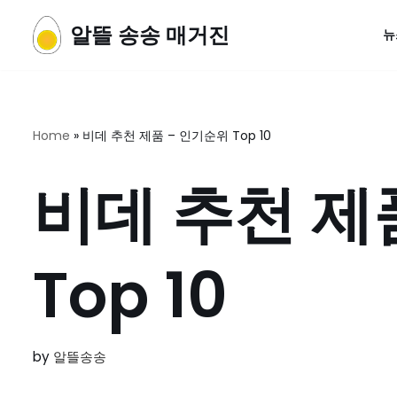
알뜰 송송 매거진
뉴
콘
텐
츠
로
Home
»
비데 추천 제품 – 인기순위 Top 10
건
너
비데 추천 제
뛰
기
Top 10
by
알뜰송송