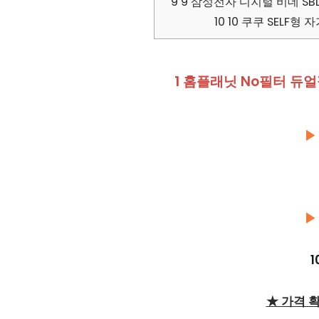
9
9 삼성전자 디지털 비데 SBD-
10
10 쿠쿠 SELF형 
1 홈플래닛 No필터 듀얼
▶
▶
1
★ 가격 