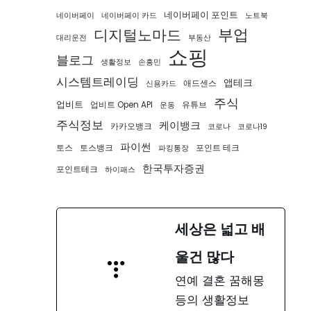
네이버페이 포인트
네이버페이
네이버페이 카드
노트북
부업
디지털노마드
대리운전
부동산
쇼핑
블로그
생활정보
손흥민
시스템트레이딩
앱테크
애드센스
신용카드
주식
업비트
업비트 Open API
유튜브
운동
주식정보
케이뱅크
카카오뱅크
코로나
코로나19
파이썬
토스
토스뱅크
포인트 테크
파킹통장
한국투자증권
포인트테크
하이패스
세상은 넓고 배
울건 많다
연예 결혼 꿈해몽
등의 생활정보