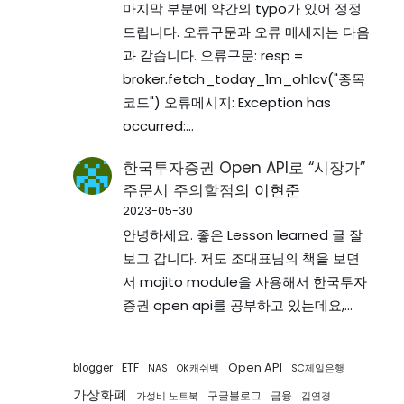
마지막 부분에 약간의 typo가 있어 정정
드립니다. 오류구문과 오류 메세지는 다음
과 같습니다. 오류구문: resp =
broker.fetch_today_1m_ohlcv("종목
코드") 오류메시지: Exception has
occurred:…
한국투자증권 Open API로 “시장가”
주문시 주의할점
의
이현준
2023-05-30
안녕하세요. 좋은 Lesson learned 글 잘
보고 갑니다. 저도 조대표님의 책을 보면
서 mojito module을 사용해서 한국투자
증권 open api를 공부하고 있는데요,…
ETF
Open API
blogger
NAS
OK캐쉬백
SC제일은행
가상화폐
구글블로그
금융
가성비 노트북
김연경