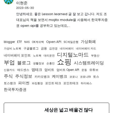
이현준
2023-05-30
안녕하세요. 좋은 Lesson learned 글 잘 보고 갑니다. 저도 조
대표님의 책을 보면서 mojito module을 사용해서 한국투자증
권 open api를 공부하고 있는데요,…
가상화폐
ETF
Open API
blogger
NAS
OK캐쉬백
SC제일은행
구글블로그
금융
가성비 노트북
김연경
네이버페이
네이버페이 카드
디지털노마드
네이버페이 포인트
노트북
대리운전
부동산
쇼핑
부업
블로그
시스템트레이딩
생활정보
손흥민
앱테크
업비트
애드센스
업비트 Open API
유튜브
신용카드
운동
주식
주식정보
케이뱅크
카카오뱅크
토스
코로나
코로나19
파이썬
토스뱅크
포인트 테크
포인트테크
파킹통장
하이패스
한국투자증권
세상은 넓고 배울건 많다