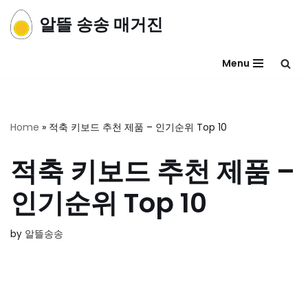
알뜰 송송 매거진
콘
텐
Menu
츠
로
건
너
Home
»
적축 키보드 추천 제품 – 인기순위 Top 10
뛰
기
적축 키보드 추천 제품 –
인기순위 Top 10
by
알뜰송송