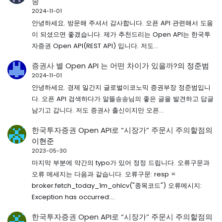
송
2024-11-01
안녕하세요. 방문해 주셔서 감사합니다. 오픈 API 관련해서 도움
이 되셨으면 좋겠습니다. 제가 추천드리는 Open API는 한국투
자증권 Open API(REST API) 입니다. 저도…
증권사 별 Open API 는 어떤 차이가 있을까?
의
정준범
2024-11-01
안녕하세요. 경제 일간지 글로벌이코노믹 증권부장 정준범입니
다. 오픈 API 검색하다가 알뜰송송님의 좋은 글을 발견하고 답글
남기고 갑니다. 저도 증권사 출신이지만 오픈…
한국투자증권 Open API로 “시장가” 주문시 주의할점
의
이현준
2023-05-30
마지막 부분에 약간의 typo가 있어 정정 드립니다. 오류구문과
오류 메세지는 다음과 같습니다. 오류구문: resp =
broker.fetch_today_1m_ohlcv("종목코드") 오류메시지:
Exception has occurred:…
한국투자증권 Open API로 “시장가” 주문시 주의할점
의