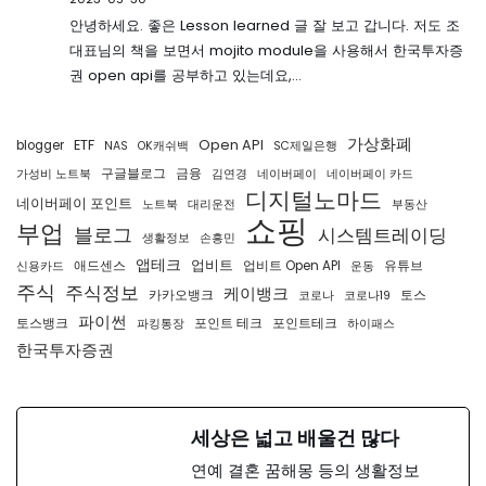
안녕하세요. 좋은 Lesson learned 글 잘 보고 갑니다. 저도 조
대표님의 책을 보면서 mojito module을 사용해서 한국투자증
권 open api를 공부하고 있는데요,…
가상화폐
ETF
Open API
blogger
NAS
OK캐쉬백
SC제일은행
구글블로그
금융
가성비 노트북
김연경
네이버페이
네이버페이 카드
디지털노마드
네이버페이 포인트
노트북
대리운전
부동산
쇼핑
부업
블로그
시스템트레이딩
생활정보
손흥민
앱테크
업비트
애드센스
업비트 Open API
유튜브
신용카드
운동
주식
주식정보
케이뱅크
카카오뱅크
토스
코로나
코로나19
파이썬
토스뱅크
포인트 테크
포인트테크
파킹통장
하이패스
한국투자증권
세상은 넓고 배울건 많다
연예 결혼 꿈해몽 등의 생활정보