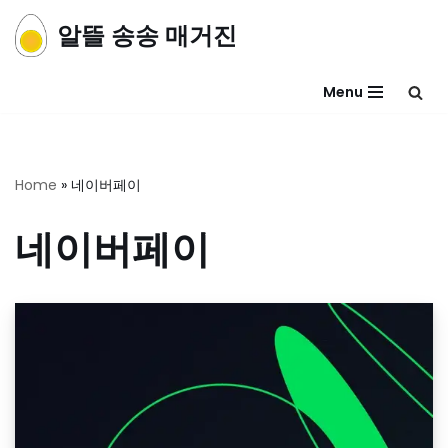
알뜰 송송 매거진
콘
텐
Menu
츠
로
건
너
Home
»
네이버페이
뛰
기
네이버페이