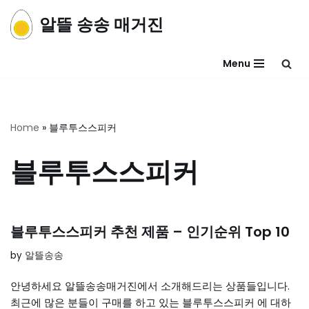
알뜰 송송 매거진
콘
텐
Menu
츠
로
건
너
Home
»
블루투스스피커
뛰
기
블루투스스피커
블루투스스피커 추천 제품 – 인기순위 Top 10
by
알뜰송송
안녕하세요 알뜰송송매거진에서 소개해드리는 상품들입니다.
최근에 많은 분들이 구매를 하고 있는 블루투스스피커 에 대하