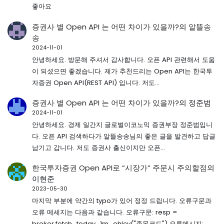
좋아요
증권사 별 Open API 는 어떤 차이가 있을까?
의
알뜰송
송
2024-11-01
안녕하세요. 방문해 주셔서 감사합니다. 오픈 API 관련해서 도움
이 되셨으면 좋겠습니다. 제가 추천드리는 Open API는 한국투
자증권 Open API(REST API) 입니다. 저도…
증권사 별 Open API 는 어떤 차이가 있을까?
의
정준범
2024-11-01
안녕하세요. 경제 일간지 글로벌이코노믹 증권부장 정준범입니
다. 오픈 API 검색하다가 알뜰송송님의 좋은 글을 발견하고 답글
남기고 갑니다. 저도 증권사 출신이지만 오픈…
한국투자증권 Open API로 “시장가” 주문시 주의할점
의
이현준
2023-05-30
마지막 부분에 약간의 typo가 있어 정정 드립니다. 오류구문과
오류 메세지는 다음과 같습니다. 오류구문: resp =
broker.fetch_today_1m_ohlcv("종목코드") 오류메시지: