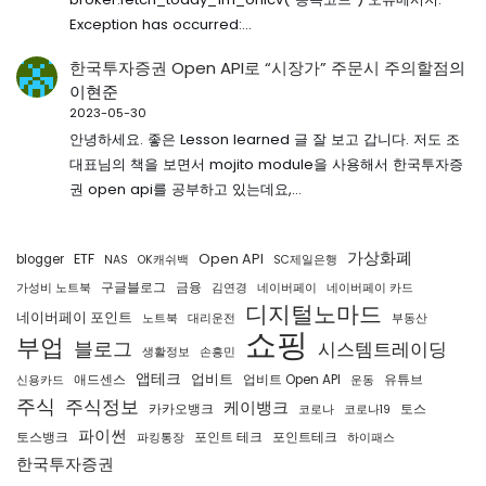
Exception has occurred:…
한국투자증권 Open API로 “시장가” 주문시 주의할점
의
이현준
2023-05-30
안녕하세요. 좋은 Lesson learned 글 잘 보고 갑니다. 저도 조
대표님의 책을 보면서 mojito module을 사용해서 한국투자증
권 open api를 공부하고 있는데요,…
가상화폐
ETF
Open API
blogger
NAS
OK캐쉬백
SC제일은행
구글블로그
금융
가성비 노트북
김연경
네이버페이
네이버페이 카드
디지털노마드
네이버페이 포인트
노트북
대리운전
부동산
쇼핑
부업
블로그
시스템트레이딩
생활정보
손흥민
앱테크
업비트
애드센스
업비트 Open API
유튜브
신용카드
운동
주식
주식정보
케이뱅크
카카오뱅크
토스
코로나
코로나19
파이썬
토스뱅크
포인트 테크
포인트테크
파킹통장
하이패스
한국투자증권