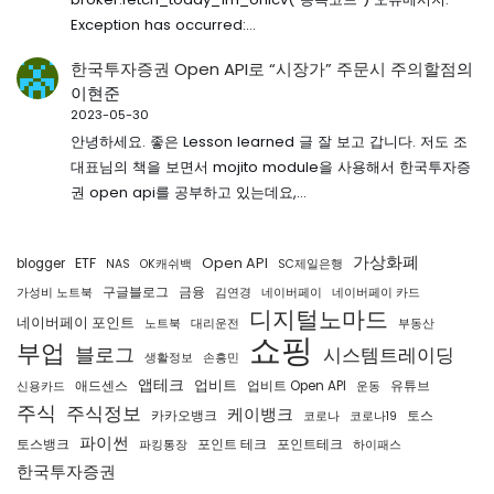
Exception has occurred:…
한국투자증권 Open API로 “시장가” 주문시 주의할점
의
이현준
2023-05-30
안녕하세요. 좋은 Lesson learned 글 잘 보고 갑니다. 저도 조
대표님의 책을 보면서 mojito module을 사용해서 한국투자증
권 open api를 공부하고 있는데요,…
가상화폐
ETF
Open API
blogger
NAS
OK캐쉬백
SC제일은행
구글블로그
금융
가성비 노트북
김연경
네이버페이
네이버페이 카드
디지털노마드
네이버페이 포인트
노트북
대리운전
부동산
쇼핑
부업
블로그
시스템트레이딩
생활정보
손흥민
앱테크
업비트
애드센스
업비트 Open API
유튜브
신용카드
운동
주식
주식정보
케이뱅크
카카오뱅크
토스
코로나
코로나19
파이썬
토스뱅크
포인트 테크
포인트테크
파킹통장
하이패스
한국투자증권