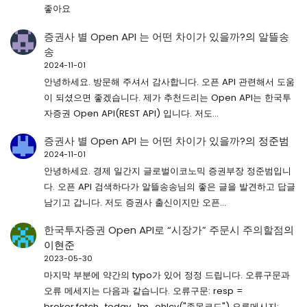
좋아요
증권사 별 Open API 는 어떤 차이가 있을까?
의
알뜰송
송
2024-11-01
안녕하세요. 방문해 주셔서 감사합니다. 오픈 API 관련해서 도움
이 되셨으면 좋겠습니다. 제가 추천드리는 Open API는 한국투
자증권 Open API(REST API) 입니다. 저도…
증권사 별 Open API 는 어떤 차이가 있을까?
의
정준범
2024-11-01
안녕하세요. 경제 일간지 글로벌이코노믹 증권부장 정준범입니
다. 오픈 API 검색하다가 알뜰송송님의 좋은 글을 발견하고 답글
남기고 갑니다. 저도 증권사 출신이지만 오픈…
한국투자증권 Open API로 “시장가” 주문시 주의할점
의
이현준
2023-05-30
마지막 부분에 약간의 typo가 있어 정정 드립니다. 오류구문과
오류 메세지는 다음과 같습니다. 오류구문: resp =
broker.fetch_today_1m_ohlcv("종목코드") 오류메시지: