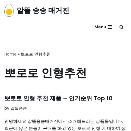
알뜰 송송 매거진
콘
텐
Menu
츠
로
건
너
Home
»
뽀로로 인형추천
뛰
기
뽀로로 인형추천
뽀로로 인형 추천 제품 – 인기순위 Top 10
by
알뜰송송
안녕하세요 알뜰송송매거진에서 소개해드리는 상품들입니다.
최근에 많은 분들이 구매를 하고 있는 뽀로로 인형 에 대하여 상