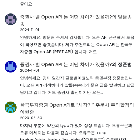
좋아요
증권사 별 Open API 는 어떤 차이가 있을까?
의
알뜰송
송
2024-11-01
안녕하세요. 방문해 주셔서 감사합니다. 오픈 API 관련해서 도움
이 되셨으면 좋겠습니다. 제가 추천드리는 Open API는 한국투
자증권 Open API(REST API) 입니다. 저도…
증권사 별 Open API 는 어떤 차이가 있을까?
의
정준범
2024-11-01
안녕하세요. 경제 일간지 글로벌이코노믹 증권부장 정준범입니
다. 오픈 API 검색하다가 알뜰송송님의 좋은 글을 발견하고 답글
남기고 갑니다. 저도 증권사 출신이지만 오픈…
한국투자증권 Open API로 “시장가” 주문시 주의할점
의
이현준
2023-05-30
마지막 부분에 약간의 typo가 있어 정정 드립니다. 오류구문과
오류 메세지는 다음과 같습니다. 오류구문: resp =
broker.fetch_today_1m_ohlcv("종목코드") 오류메시지: