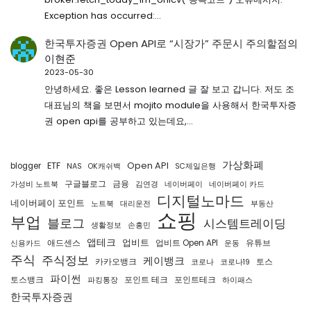
Exception has occurred:…
한국투자증권 Open API로 “시장가” 주문시 주의할점
의
이현준
2023-05-30
안녕하세요. 좋은 Lesson learned 글 잘 보고 갑니다. 저도 조
대표님의 책을 보면서 mojito module을 사용해서 한국투자증
권 open api를 공부하고 있는데요,…
가상화폐
ETF
Open API
blogger
NAS
OK캐쉬백
SC제일은행
구글블로그
금융
가성비 노트북
김연경
네이버페이
네이버페이 카드
디지털노마드
네이버페이 포인트
노트북
대리운전
부동산
쇼핑
부업
블로그
시스템트레이딩
생활정보
손흥민
앱테크
업비트
애드센스
업비트 Open API
유튜브
신용카드
운동
주식
주식정보
케이뱅크
카카오뱅크
토스
코로나
코로나19
파이썬
토스뱅크
포인트 테크
포인트테크
파킹통장
하이패스
한국투자증권