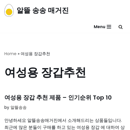
알뜰 송송 매거진
콘
텐
Menu
츠
로
건
너
Home
»
여성용 장갑추천
뛰
기
여성용 장갑추천
여성용 장갑 추천 제품 – 인기순위 Top 10
by
알뜰송송
안녕하세요 알뜰송송매거진에서 소개해드리는 상품들입니다.
최근에 많은 분들이 구매를 하고 있는 여성용 장갑 에 대하여 상