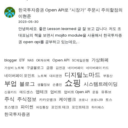
한국투자증권 Open API로 “시장가” 주문시 주의할점
의
이현준
2023-05-30
안녕하세요. 좋은 Lesson learned 글 잘 보고 갑니다. 저도 조
대표님의 책을 보면서 mojito module을 사용해서 한국투자증
권 open api를 공부하고 있는데요,…
가상화폐
ETF
Open API
blogger
NAS
OK캐쉬백
SC제일은행
구글블로그
금융
가성비 노트북
김연경
네이버페이
네이버페이 카드
디지털노마드
네이버페이 포인트
노트북
대리운전
부동산
쇼핑
부업
블로그
시스템트레이딩
생활정보
손흥민
앱테크
업비트
애드센스
업비트 Open API
유튜브
신용카드
운동
주식
주식정보
케이뱅크
카카오뱅크
토스
코로나
코로나19
파이썬
토스뱅크
포인트 테크
포인트테크
파킹통장
하이패스
한국투자증권