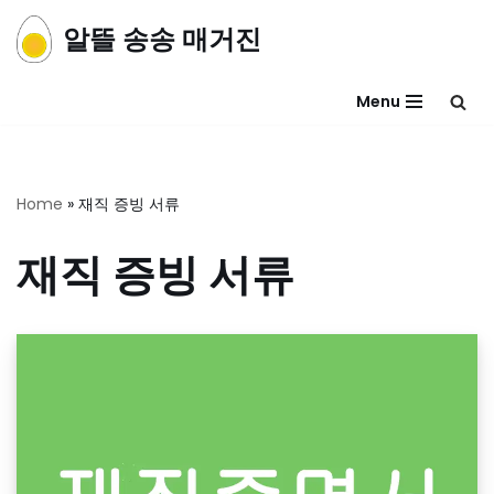
알뜰 송송 매거진
콘
텐
Menu
츠
로
건
너
Home
»
재직 증빙 서류
뛰
기
재직 증빙 서류