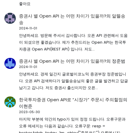
좋아요
증권사 별 Open API 는 어떤 차이가 있을까?
의
알뜰송
송
2024-11-01
안녕하세요. 방문해 주셔서 감사합니다. 오픈 API 관련해서 도움
이 되셨으면 좋겠습니다. 제가 추천드리는 Open API는 한국투
자증권 Open API(REST API) 입니다. 저도…
증권사 별 Open API 는 어떤 차이가 있을까?
의
정준범
2024-11-01
안녕하세요. 경제 일간지 글로벌이코노믹 증권부장 정준범입니
다. 오픈 API 검색하다가 알뜰송송님의 좋은 글을 발견하고 답글
남기고 갑니다. 저도 증권사 출신이지만 오픈…
한국투자증권 Open API로 “시장가” 주문시 주의할점
의
이현준
2023-05-30
마지막 부분에 약간의 typo가 있어 정정 드립니다. 오류구문과
오류 메세지는 다음과 같습니다. 오류구문: resp =
broker.fetch_today_1m_ohlcv("종목코드") 오류메시지: