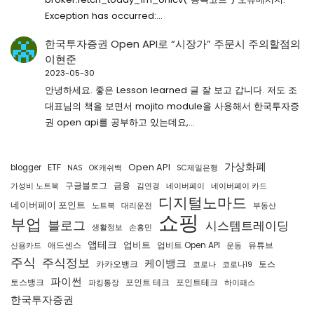
Exception has occurred:…
한국투자증권 Open API로 “시장가” 주문시 주의할점
의
이현준
2023-05-30
안녕하세요. 좋은 Lesson learned 글 잘 보고 갑니다. 저도 조
대표님의 책을 보면서 mojito module을 사용해서 한국투자증
권 open api를 공부하고 있는데요,…
가상화폐
ETF
Open API
blogger
NAS
OK캐쉬백
SC제일은행
구글블로그
금융
가성비 노트북
김연경
네이버페이
네이버페이 카드
디지털노마드
네이버페이 포인트
노트북
대리운전
부동산
쇼핑
부업
블로그
시스템트레이딩
생활정보
손흥민
앱테크
업비트
애드센스
업비트 Open API
유튜브
신용카드
운동
주식
주식정보
케이뱅크
카카오뱅크
토스
코로나
코로나19
파이썬
토스뱅크
포인트 테크
포인트테크
파킹통장
하이패스
한국투자증권