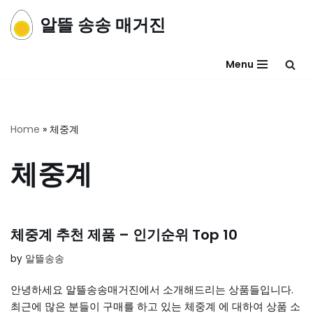
알뜰 송송 매거진
콘
텐
Menu
츠
로
건
너
Home
»
체중계
뛰
기
체중계
체중계 추천 제품 – 인기순위 Top 10
by
알뜰송송
안녕하세요 알뜰송송매거진에서 소개해드리는 상품들입니다.
최근에 많은 분들이 구매를 하고 있는 체중계 에 대하여 상품 소