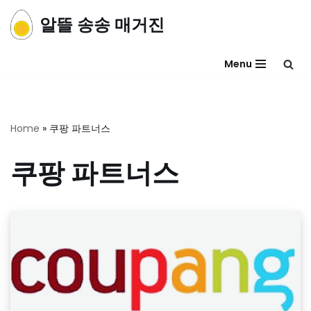
알뜰 송송 매거진
콘
텐
Menu
츠
로
건
너
Home
»
쿠팡 파트너스
뛰
기
쿠팡 파트너스