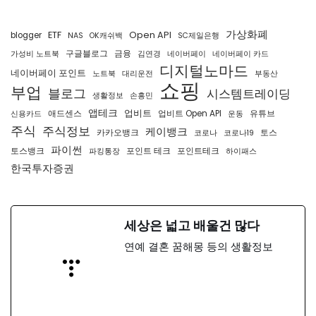
가상화폐
ETF
Open API
blogger
NAS
OK캐쉬백
SC제일은행
구글블로그
금융
가성비 노트북
김연경
네이버페이
네이버페이 카드
디지털노마드
네이버페이 포인트
노트북
대리운전
부동산
쇼핑
부업
블로그
시스템트레이딩
생활정보
손흥민
앱테크
업비트
애드센스
업비트 Open API
유튜브
신용카드
운동
주식
주식정보
케이뱅크
카카오뱅크
토스
코로나
코로나19
파이썬
토스뱅크
포인트 테크
포인트테크
파킹통장
하이패스
한국투자증권
세상은 넓고 배울건 많다
연예 결혼 꿈해몽 등의 생활정보