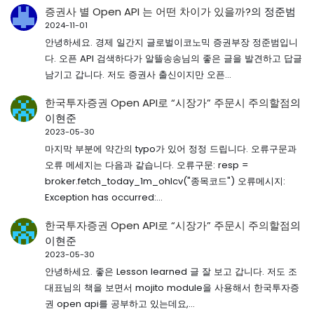
증권사 별 Open API 는 어떤 차이가 있을까?
의
정준범
2024-11-01
안녕하세요. 경제 일간지 글로벌이코노믹 증권부장 정준범입니
다. 오픈 API 검색하다가 알뜰송송님의 좋은 글을 발견하고 답글
남기고 갑니다. 저도 증권사 출신이지만 오픈…
한국투자증권 Open API로 “시장가” 주문시 주의할점
의
이현준
2023-05-30
마지막 부분에 약간의 typo가 있어 정정 드립니다. 오류구문과
오류 메세지는 다음과 같습니다. 오류구문: resp =
broker.fetch_today_1m_ohlcv("종목코드") 오류메시지:
Exception has occurred:…
한국투자증권 Open API로 “시장가” 주문시 주의할점
의
이현준
2023-05-30
안녕하세요. 좋은 Lesson learned 글 잘 보고 갑니다. 저도 조
대표님의 책을 보면서 mojito module을 사용해서 한국투자증
권 open api를 공부하고 있는데요,…