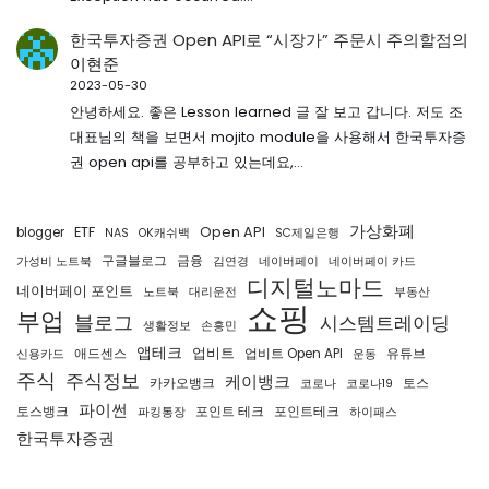
한국투자증권 Open API로 “시장가” 주문시 주의할점
의
이현준
2023-05-30
안녕하세요. 좋은 Lesson learned 글 잘 보고 갑니다. 저도 조
대표님의 책을 보면서 mojito module을 사용해서 한국투자증
권 open api를 공부하고 있는데요,…
가상화폐
ETF
Open API
blogger
NAS
OK캐쉬백
SC제일은행
구글블로그
금융
가성비 노트북
김연경
네이버페이
네이버페이 카드
디지털노마드
네이버페이 포인트
노트북
대리운전
부동산
쇼핑
부업
블로그
시스템트레이딩
생활정보
손흥민
앱테크
업비트
애드센스
업비트 Open API
유튜브
신용카드
운동
주식
주식정보
케이뱅크
카카오뱅크
토스
코로나
코로나19
파이썬
토스뱅크
포인트 테크
포인트테크
파킹통장
하이패스
한국투자증권