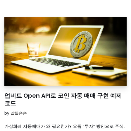
업비트 Open API로 코인 자동 매매 구현 예제
코드
by
알뜰송송
가상화폐 자동매매가 왜 필요한가? 요즘 “투자” 방안으로 주식,