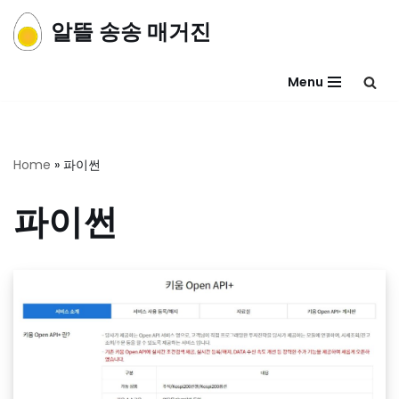
알뜰 송송 매거진
콘
텐
Menu
츠
로
건
너
Home
»
파이썬
뛰
기
파이썬