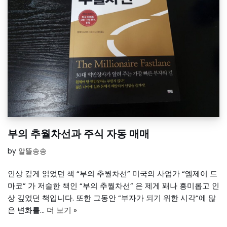
부의 추월차선과 주식 자동 매매
by
알뜰송송
인상 깊게 읽었던 책 “부의 추월차선” 미국의 사업가 “엠제이 드
마코” 가 저술한 책인 “부의 추월차선” 은 제게 꽤나 흥미롭고 인
상 깊었던 책입니다. 또한 그동안 “부자가 되기 위한 시각”에 많
은 변화를…
더 보기 »