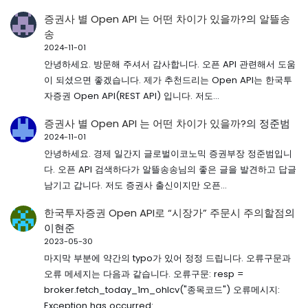
증권사 별 Open API 는 어떤 차이가 있을까?
의
알뜰송
송
2024-11-01
안녕하세요. 방문해 주셔서 감사합니다. 오픈 API 관련해서 도움
이 되셨으면 좋겠습니다. 제가 추천드리는 Open API는 한국투
자증권 Open API(REST API) 입니다. 저도…
증권사 별 Open API 는 어떤 차이가 있을까?
의
정준범
2024-11-01
안녕하세요. 경제 일간지 글로벌이코노믹 증권부장 정준범입니
다. 오픈 API 검색하다가 알뜰송송님의 좋은 글을 발견하고 답글
남기고 갑니다. 저도 증권사 출신이지만 오픈…
한국투자증권 Open API로 “시장가” 주문시 주의할점
의
이현준
2023-05-30
마지막 부분에 약간의 typo가 있어 정정 드립니다. 오류구문과
오류 메세지는 다음과 같습니다. 오류구문: resp =
broker.fetch_today_1m_ohlcv("종목코드") 오류메시지:
Exception has occurred:…