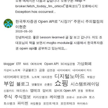
오류 메세지는 다음과 같습니다. 오류구문: resp =
broker.fetch_today_1m_ohlcv("종목코드") 오류메시지:
Exception has occurred:…
한국투자증권 Open API로 “시장가” 주문시 주의할점
의
이현준
2023-05-30
안녕하세요. 좋은 Lesson learned 글 잘 보고 갑니다. 저도 조
대표님의 책을 보면서 mojito module을 사용해서 한국투자증
권 open api를 공부하고 있는데요,…
가상화폐
ETF
Open API
blogger
NAS
OK캐쉬백
SC제일은행
구글블로그
금융
가성비 노트북
김연경
네이버페이
네이버페이 카드
디지털노마드
네이버페이 포인트
노트북
대리운전
부동산
쇼핑
부업
블로그
시스템트레이딩
생활정보
손흥민
앱테크
업비트
애드센스
업비트 Open API
유튜브
신용카드
운동
주식
주식정보
케이뱅크
카카오뱅크
토스
코로나
코로나19
파이썬
토스뱅크
포인트 테크
포인트테크
파킹통장
하이패스