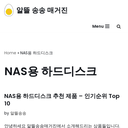
알뜰 송송 매거진
콘
텐
Menu
츠
로
건
너
Home
»
NAS용 하드디스크
뛰
기
NAS용 하드디스크
NAS용 하드디스크 추천 제품 – 인기순위 Top
10
by
알뜰송송
안녕하세요 알뜰송송매거진에서 소개해드리는 상품들입니다.