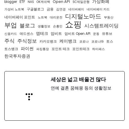
가상화폐
ETF
Open API
blogger
NAS
OK캐쉬백
SC제일은행
구글블로그
금융
가성비 노트북
김연경
네이버페이
네이버페이 카드
디지털노마드
네이버페이 포인트
노트북
대리운전
부동산
쇼핑
부업
블로그
시스템트레이딩
생활정보
손흥민
앱테크
업비트
애드센스
업비트 Open API
유튜브
신용카드
운동
주식
주식정보
케이뱅크
카카오뱅크
토스
코로나
코로나19
파이썬
토스뱅크
포인트 테크
포인트테크
파킹통장
하이패스
한국투자증권
세상은 넓고 배울건 많다
연예 결혼 꿈해몽 등의 생활정보