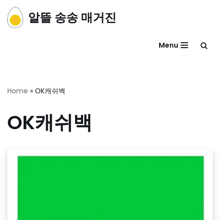
알뜰 송송 매거진
콘
텐
Menu
츠
로
건
너
Home
»
OK캐쉬백
뛰
기
OK캐쉬백