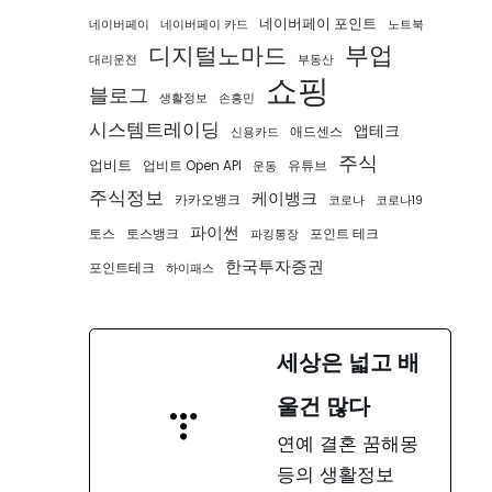
네이버페이 포인트
네이버페이
네이버페이 카드
노트북
부업
디지털노마드
대리운전
부동산
쇼핑
블로그
생활정보
손흥민
시스템트레이딩
앱테크
애드센스
신용카드
주식
업비트
업비트 Open API
유튜브
운동
주식정보
케이뱅크
카카오뱅크
코로나
코로나19
파이썬
토스
토스뱅크
포인트 테크
파킹통장
한국투자증권
포인트테크
하이패스
세상은 넓고 배
울건 많다
연예 결혼 꿈해몽
등의 생활정보