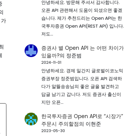
안녕하세요. 방문해 주셔서 감사합니다.
중
오픈 API 관련해서 도움이 되셨으면 좋겠
의
습니다. 제가 추천드리는 Open API는 한
 가
국투자증권 Open API(REST API) 입니다.
저도…
최
증권사 별 Open API 는 어떤 차이가
게
있을까?
의
정준범
2024-11-01
안녕하세요. 경제 일간지 글로벌이코노믹
증권부장 정준범입니다. 오픈 API 검색하
을
다가 알뜰송송님의 좋은 글을 발견하고
답글 남기고 갑니다. 저도 증권사 출신이
지만 오픈…
한국투자증권 Open API로 “시장가”
을
주문시 주의할점
의
이현준
오
2023-05-30