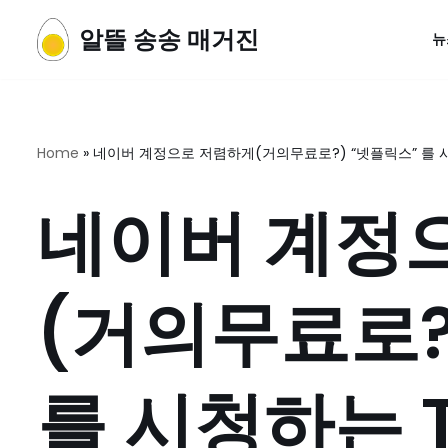
알뜰 송송 매거진
뉴
콘
텐
츠
로
Home
»
네이버 계정으로 저렴하게(거의무료로?) “넷플릭스” 를 시
건
너
네이버 계정
뛰
기
(거의무료로?
를 시청하는 T