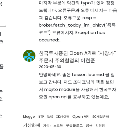
마지막 부분에 약간의 typo가 있어 정정
목
드립니다. 오류구문과 오류 메세지는 다음
과 같습니다. 오류구문: resp =
broker.fetch_today_1m_ohlcv("종목
코드") 오류메시지: Exception has
대
occurred:…
컨
한국투자증권 Open API로 “시장가”
주문시 주의할점
의
이현준
플
2023-05-30
안녕하세요. 좋은 Lesson learned 글 잘
보고 갑니다. 저도 조대표님의 책을 보면
서 mojito module을 사용해서 한국투자
는
증권 open api를 공부하고 있는데요,…
.
스
ETF
Open API
blogger
NAS
OK캐쉬백
SC제일은행
가상화폐
구글블로그
금융
가성비 노트북
김연경