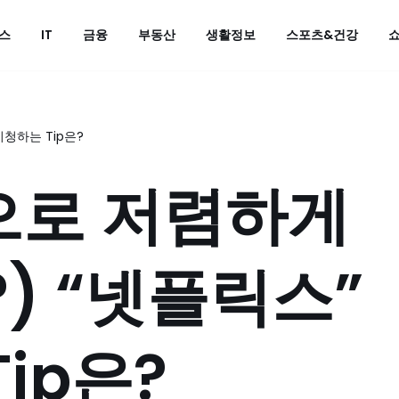
스
IT
금융
부동산
생활정보
스포츠&건강
청하는 Tip은?
으로 저렴하게
) “넷플릭스”
ip은?