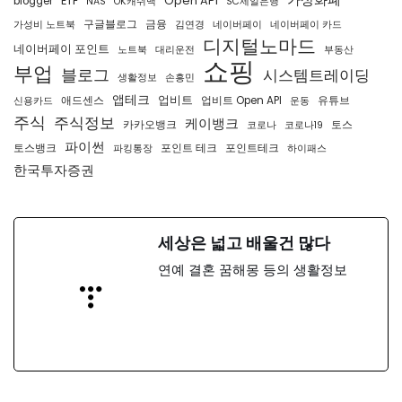
가상화폐
ETF
Open API
blogger
NAS
OK캐쉬백
SC제일은행
구글블로그
금융
가성비 노트북
김연경
네이버페이
네이버페이 카드
디지털노마드
네이버페이 포인트
노트북
대리운전
부동산
쇼핑
부업
블로그
시스템트레이딩
생활정보
손흥민
앱테크
업비트
애드센스
업비트 Open API
유튜브
신용카드
운동
주식
주식정보
케이뱅크
카카오뱅크
토스
코로나
코로나19
파이썬
토스뱅크
포인트 테크
포인트테크
파킹통장
하이패스
한국투자증권
세상은 넓고 배울건 많다
연예 결혼 꿈해몽 등의 생활정보