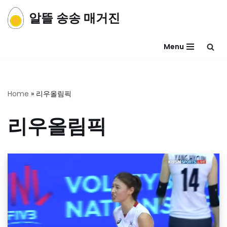
알뜰 송송 매거진
콘
텐
Menu
츠
로
건
너
Home
»
리우올림픽
뛰
기
리우올림픽