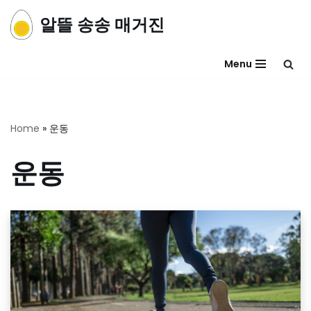
알뜰 송송 매거진
콘
텐
Menu
츠
로
건
너
Home
»
운동
뛰
기
운동