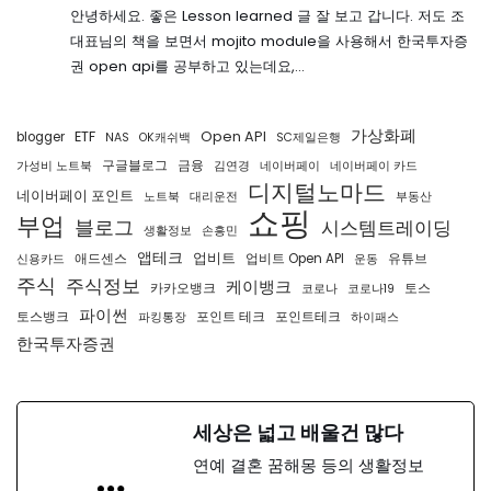
안녕하세요. 좋은 Lesson learned 글 잘 보고 갑니다. 저도 조
대표님의 책을 보면서 mojito module을 사용해서 한국투자증
권 open api를 공부하고 있는데요,…
가상화폐
ETF
Open API
blogger
NAS
OK캐쉬백
SC제일은행
구글블로그
금융
가성비 노트북
김연경
네이버페이
네이버페이 카드
디지털노마드
네이버페이 포인트
노트북
대리운전
부동산
쇼핑
부업
블로그
시스템트레이딩
생활정보
손흥민
앱테크
업비트
애드센스
업비트 Open API
유튜브
신용카드
운동
주식
주식정보
케이뱅크
카카오뱅크
토스
코로나
코로나19
파이썬
토스뱅크
포인트 테크
포인트테크
파킹통장
하이패스
한국투자증권
세상은 넓고 배울건 많다
연예 결혼 꿈해몽 등의 생활정보