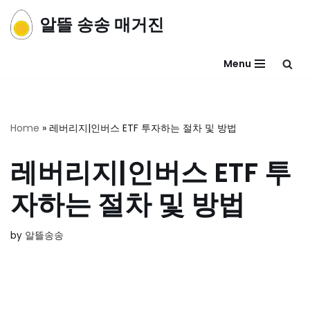
알뜰 송송 매거진
콘
텐
Menu
츠
로
건
너
Home
»
레버리지|인버스 ETF 투자하는 절차 및 방법
뛰
기
레버리지|인버스 ETF 투
자하는 절차 및 방법
by
알뜰송송