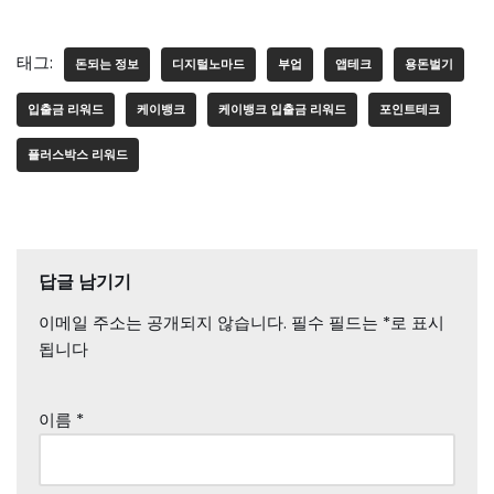
태그:
돈되는 정보
디지털노마드
부업
앱테크
용돈벌기
입출금 리워드
케이뱅크
케이뱅크 입출금 리워드
포인트테크
플러스박스 리워드
답글 남기기
이메일 주소는 공개되지 않습니다.
필수 필드는
*
로 표시
됩니다
이름
*