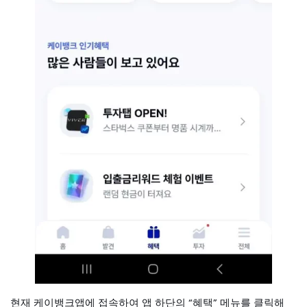
현재 케이뱅크앱에 접속하여 앱 하단의 “혜택” 메뉴를 클릭해