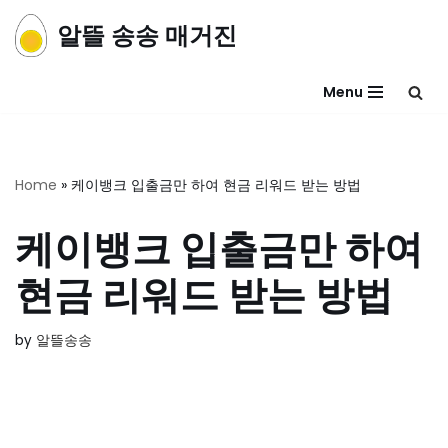
알뜰 송송 매거진
콘
텐
Menu
츠
로
건
너
Home
»
케이뱅크 입출금만 하여 현금 리워드 받는 방법
뛰
기
케이뱅크 입출금만 하여
현금 리워드 받는 방법
by
알뜰송송