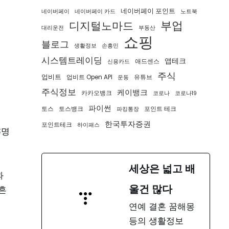
네이버페이 포인트
네이버페이
네이버페이 카드
노트북
부업
디지털노마드
대리운전
부동산
쇼핑
블로그
생활정보
손흥민
시스템트레이딩
앱테크
애드센스
신용카드
주식
업비트
업비트 Open API
유튜브
운동
주식정보
케이뱅크
카카오뱅크
코로나
코로나19
파이썬
토스
토스뱅크
포인트 테크
파킹통장
한국투자증권
포인트테크
하이패스
3명
세상은 넓고 배
과
울건 많다
흔
연예 결혼 꿈해몽
등의 생활정보