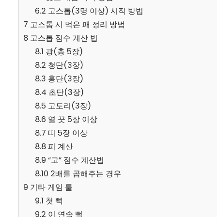
6.2
고스톱(3명 이상) 시작 방법
7
고스톱 시 먹은 패 정리 방법
8
고스톱 점수 계산 법
8.1
광(총 5장)
8.2
청단(3장)
8.3
홍단(3장)
8.4
초단(3장)
8.5
고도리(3장)
8.6
열 끗 5장 이상
8.7
띠 5장 이상
8.8
피 계산
8.9
“고” 점수 계산법
8.10
2배를 곱해주는 경우
9
기타 게임 룰
9.1
첫 뻑
9.2
이 연속 뻑