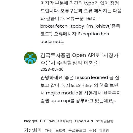
마지막 부분에 약간의 typo가 있어 정정
드립니다. 오류구문과 오류 메세지는 다음
과 같습니다. 오류구문: resp =
broker.fetch_today_1m_ohlcv("종목
코드") 오류메시지: Exception has
occurred:…
한국투자증권 Open API로 “시장가”
주문시 주의할점
의
이현준
2023-05-30
안녕하세요. 좋은 Lesson learned 글 잘
보고 갑니다. 저도 조대표님의 책을 보면
서 mojito module을 사용해서 한국투자
증권 open api를 공부하고 있는데요,…
ETF
Open API
blogger
NAS
OK캐쉬백
SC제일은행
가상화폐
구글블로그
금융
가성비 노트북
김연경