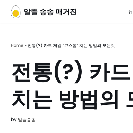
알뜰 송송 매거진
뉴
콘
텐
츠
로
Home
»
전통(?) 카드 게임 “고스톱” 치는 방법의 모든것
건
너
전통(?) 카드
뛰
기
치는 방법의
by
알뜰송송