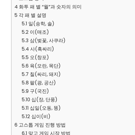
4
화투 패 별 “월”과 숫자의 의미
5
각 패 별 설명
5.1
일(송학, 솔)
5.2
이(매조)
5.3
삼(벚꽃, 사쿠라)
5.4
사(흑싸리)
5.5
오(창포)
5.6
육(모란, 목단)
5.7
칠(싸리, 돼지)
5.8
팔(광, 공산)
5.9
구(국진)
5.10
십(장, 단풍)
5.11
십일(오동, 똥)
5.12
십이(비)
6
고스톱 게임 진행 방법
6.1
맞고 게임 시작 방법