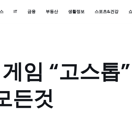
스
IT
금융
부동산
생활정보
스포츠&건강
 게임 “고스톱”
 모든것