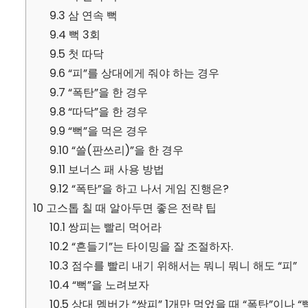
9.3
삼 연속 뻑
9.4
뻑 3회
9.5
첫 따닥
9.6
“피”를 상대에게 줘야 하는 경우
9.7
“폭탄”을 한 경우
9.8
“따닥”을 한 경우
9.9
“뻑”을 먹은 경우
9.10
“쓸(판쓰리)”을 한 경우
9.11
보너스 패 사용 방법
9.12
“폭탄”을 하고 나서 게임 진행은?
10
고스톱 칠 때 알아두면 좋은 전략 팁
10.1
쌍피는 빨리 먹어라
10.2
“흔들기”는 타이밍을 잘 조절하자.
10.3
점수를 빨리 내기 위해서는 뭐니 뭐니 해도 “피”
10.4
“뻑”을 노려보자
10.5
상대 멤버가 “쌍피” 1개만 먹었을 때 “폭탄”이나 